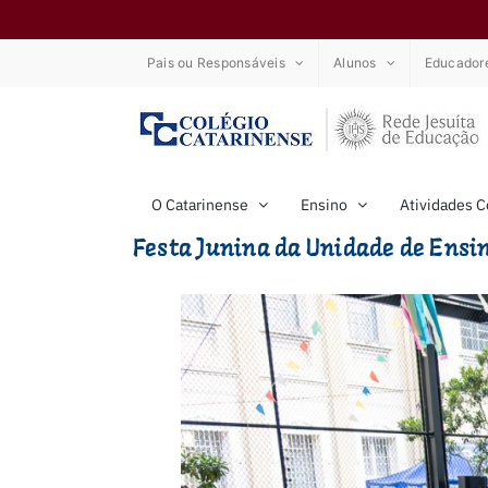
Ir
Pais ou Responsáveis
Alunos
Educador
para
o
conteúdo
O Catarinense
Ensino
Atividades 
Festa Junina da Unidade de Ensin