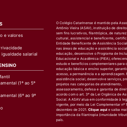
O Colégio Catarinense é mantido pela Ass
S
Antônio Vieira (ASAV), instituição de direit
sem fins lucrativos, filantrópica, de nature
ão e valores
cultural, assistencial e beneficente, certif
Entidade Beneficente de Assistência Socia
Privacidade
nas áreas de educação e assistência socia
 igualdade salarial
educação, desenvolve o Programa de Incl
Educacional e Acadêmica (PIEA), oferecen
estudo e benefícios complementares para o
 ENSINO
educação básica e ensino superior, garant
acesso, a permanência e a aprendizagem. 
antil
assistência social, desenvolve serviços, p
amental (1º ao 5º
projetos nas categorias de atendimento,
assessoramento, defesa e garantia de direi
acordo com o art. 3º da Lei Orgânica de As
amental (6º ao 9º
Social. A ASAV atua em conformidade à leg
vigente, por meio da Lei Complementar nº 1
io
dezembro de 2021.
Clique aqui
e saiba mai
importância da filantropia (imunidade tribut
país.