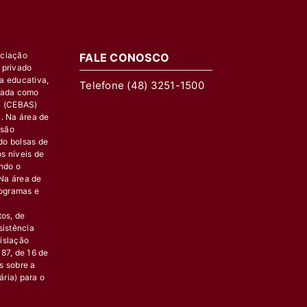
ociação
FALE CONOSCO
o privado
za educativa,
Telefone (48) 3251-1500
icada como
l (CEBAS)
l. Na área de
usão
do bolsas de
s níveis de
indo o
Na área de
rogramas e
tos, de
sistência
islação
87, de 16 de
s sobre a
ária) para o