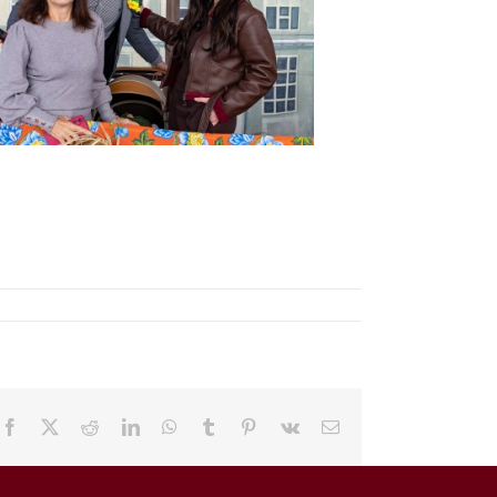
Facebook
X
Reddit
LinkedIn
WhatsApp
Tumblr
Pinterest
Vk
E-
mail