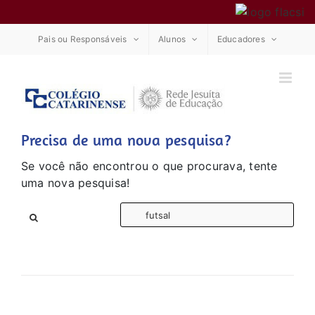
Ir
Pais ou Responsáveis
Alunos
Educadores
para
o
conteúdo
Precisa de uma nova pesquisa?
Se você não encontrou o que procurava, tente
uma nova pesquisa!
Bus
res
par