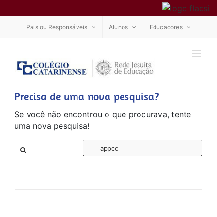
Ir
Pais ou Responsáveis
Alunos
Educadores
para
o
conteúdo
Precisa de uma nova pesquisa?
Se você não encontrou o que procurava, tente
uma nova pesquisa!
Bus
res
par